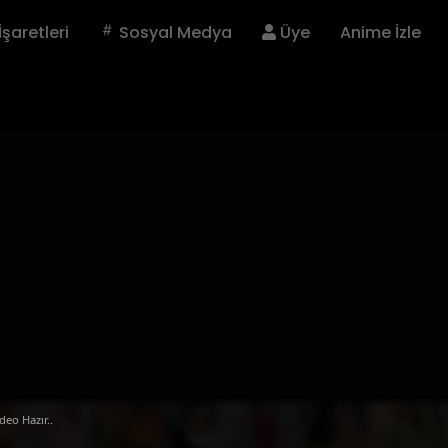
İşaretleri
Sosyal Medya
Üye
Anime İzle
deo Hazır..