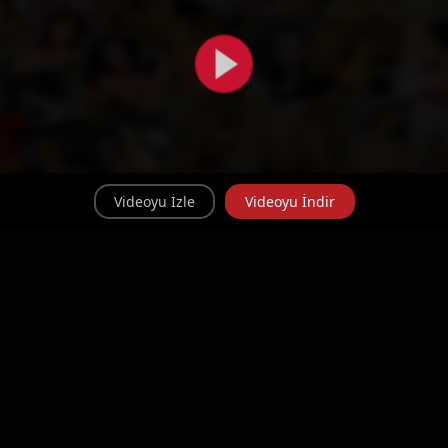
Videoyu İzle
Videoyu İndir