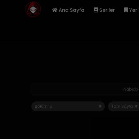
Ana Sayfa
Seriler
Yer 
Nabicix