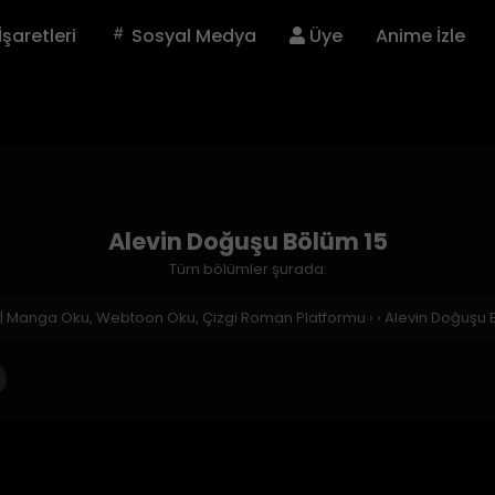
İşaretleri
Sosyal Medya
Üye
Anime İzle
Alevin Doğuşu Bölüm 15
Tüm bölümler şurada:
 | Manga Oku, Webtoon Oku, Çizgi Roman Platformu
›
›
Alevin Doğuşu 