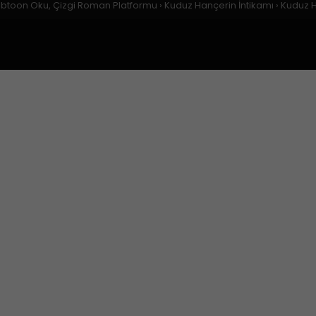
ebtoon Oku, Çizgi Roman Platformu
›
Kuduz Hançerin İntikamı
›
Kuduz H