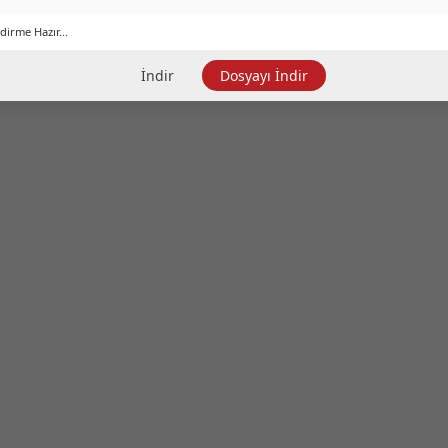
dirme Hazır...
İndir
Dosyayı İndir