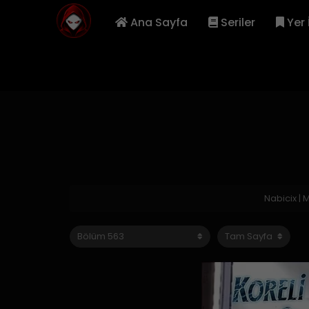
Ana Sayfa
Seriler
Yer 
Nabicix |