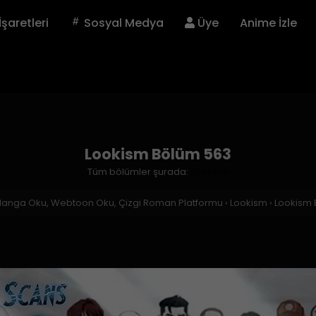
İşaretleri
Sosyal Medya
Üye
Anime İzle
Lookism Bölüm 563
Tüm bölümler şurada:
Lookism
 Manga Oku, Webtoon Oku, Çizgi Roman Platformu
›
Lookism
›
Lookism 