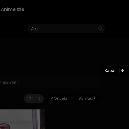
Anime İzle
Kapat
Bölüm 563
Önceki
Sonraki