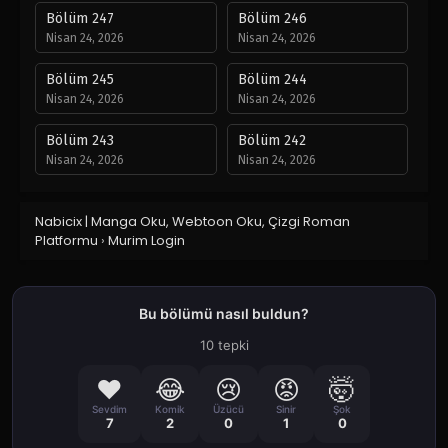
Bölüm 247
Bölüm 246
Nisan 24, 2026
Nisan 24, 2026
Bölüm 245
Bölüm 244
Nisan 24, 2026
Nisan 24, 2026
Bölüm 243
Bölüm 242
Nisan 24, 2026
Nisan 24, 2026
Bölüm 241
Bölüm 240
Nabicix | Manga Oku, Webtoon Oku, Çizgi Roman
Nisan 24, 2026
Nisan 24, 2026
Platformu
›
Murim Login
Bölüm 239
Bölüm 238
Nisan 24, 2026
Nisan 24, 2026
Bu bölümü nasıl buldun?
Bölüm 237
Bölüm 236
Nisan 24, 2026
Nisan 24, 2026
10 tepki
❤️
😂
😢
😡
🤯
Bölüm 235
Bölüm 234
Nisan 24, 2026
Nisan 24, 2026
Sevdim
Komik
Üzücü
Sinir
Şok
7
2
0
1
0
Bölüm 233
Bölüm 232