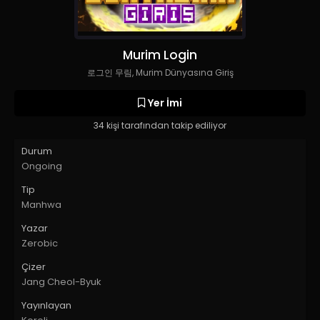
Murim Login
로그인 무림, Murim Dünyasına Giriş
Yer İmi
34 kişi tarafından takip ediliyor
Durum
Ongoing
Tip
Manhwa
Yazar
Zerobic
Çizer
Jang Cheol-Byuk
Yayınlayan