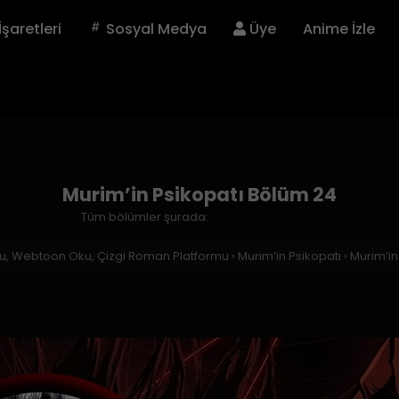
İşaretleri
Sosyal Medya
Üye
Anime İzle
Murim’in Psikopatı Bölüm 24
Tüm bölümler şurada:
Murim’in Psikopatı
ku, Webtoon Oku, Çizgi Roman Platformu
›
Murim’in Psikopatı
›
Murim’in