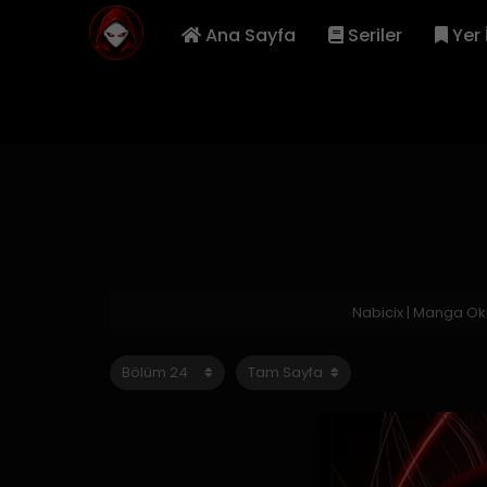
Ana Sayfa
Seriler
Yer 
Nabicix | Manga O