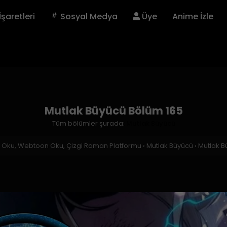
İşaretleri
Sosyal Medya
Üye
Anime İzle
Mutlak Büyücü Bölüm 165
Tüm bölümler şurada:
Mutlak Büyücü
a Oku, Webtoon Oku, Çizgi Roman Platformu
›
Mutlak Büyücü
›
Mutlak B