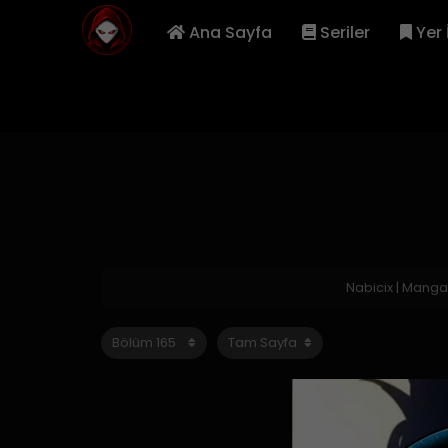
Ana Sayfa
Seriler
Yer 
Nabicix | Mang