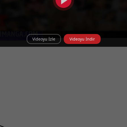
Videoyu İzle
Videoyu İndir