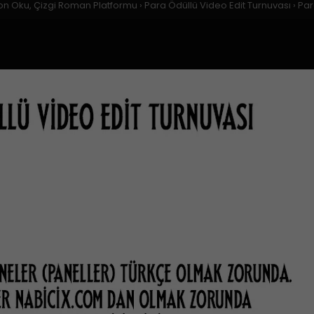
on Oku, Çizgi Roman Platformu
›
Para Ödüllü Video Edit Turnuvası
›
Par