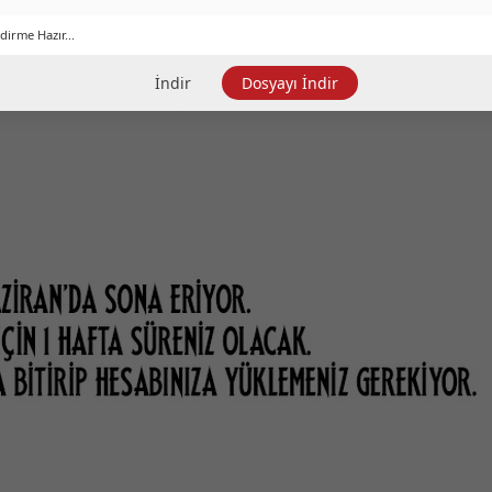
dirme Hazır...
İndir
Dosyayı İndir