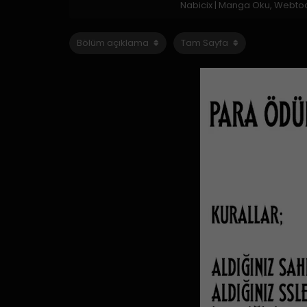
Nabicix | Manga Oku, Webto