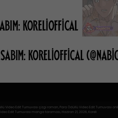
düllü Video Edit Turnuvası çizgi roman, Para Ödüllü Video Edit Turnuvası on
ü Video Edit Turnuvası manga taraması,
Haziran 21, 2026
,
Koreli