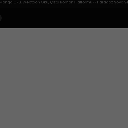
| Manga Oku, Webtoon Oku, Çizgi Roman Platformu
›
›
Paragöz Şövaly