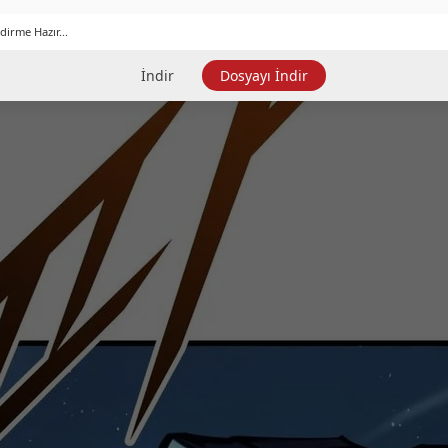
dirme Hazır...
İndir
Dosyayı İndir