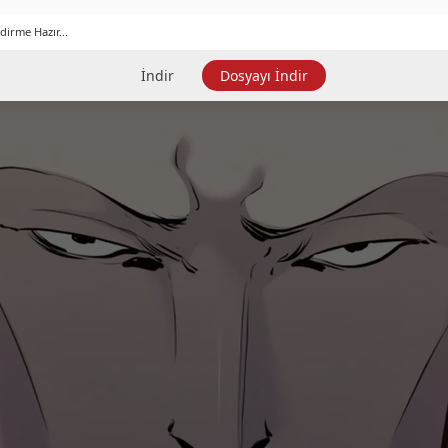
dirme Hazır...
İndir
Dosyayı İndir