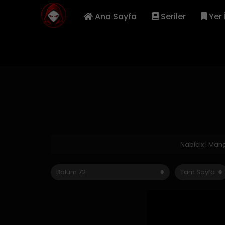
Ana Sayfa
Seriler
Yer 
Nabicix | Ma