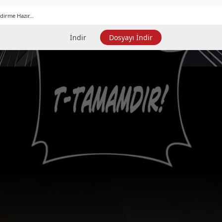
dirme Hazır...
İndir
Dosyayı İndir