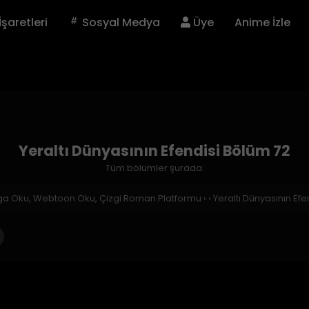
İşaretleri
Sosyal Medya
Üye
Anime İzle
Yeraltı Dünyasının Efendisi Bölüm 72
Tüm bölümler şurada:
nga Oku, Webtoon Oku, Çizgi Roman Platformu
›
›
Yeraltı Dünyasının Ef