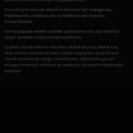
Format bazlı okumak isteyen kullanıcılar için
manga oku
,
manhwa oku
,
manhua oku
ve
webtoon oku
sayfaları
bulunmaktadır.
Ayrıca
popüler seriler
ve
türler
sayfalarımızdan ilgi alanınıza
uygun içerikleri kolayca keşfedebilirsiniz.
Lookism, Paralı Askerin Gizli Planı, Mutlak Büyücü, Mutlak Kılıç
Hissi, Kırmızı Gömlek ve daha yüzlerce popüler seriyi Türkçe
olarak okumak için doğru adrestesiniz. Nabicix ile güncel
manga, manhwa, manhua ve webtoon dünyasını keşfetmeye
başlayın.