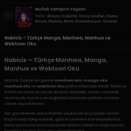
Mutlak Vampirin Yaşamı
10
Türler
:
Aksiyon
,
Doğaüstü
,
Dövüş Sanatları
,
Drama
,
Macera
,
Manhwa
,
Murim
,
Reenkarnasyon
,
Shounen
Nabicix – Türkçe Manga, Manhwa, Manhua ve
Webtoon Oku
Nabicix — Türkçe Manhwa, Manga,
Manhua ve Webtoon Oku
Nabicix, Türkiye'nin güncel
manhwa oku
,
manga oku
,
manhua oku
ve
webtoon oku
platformlarından biridir. Binlerce
bölüm ve yüzlerce seri ile aksiyon, fantastik, murim, romantik,
okul hayatı, macera ve doğaüstü türlerinde içerikleri ücretsiz
olarak okuyabilirsiniz.
Her gün eklenen yeni bölümler sayesinde en popüler serileri
kaçırmadan takip edebilir, güncel çevirilere hızlı erişebilirsiniz.
Mobil uyumlu tasarımı sayesinde telefon, tablet ve bilgisayarda
kesintisiz okuma deneyimi yaşayabilirsiniz.