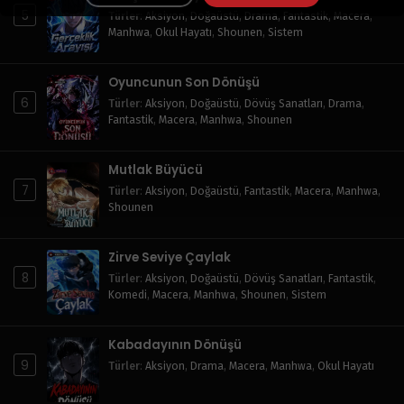
5
Türler
:
Aksiyon
,
Doğaüstü
,
Drama
,
Fantastik
,
Macera
,
Manhwa
,
Okul Hayatı
,
Shounen
,
Sistem
Oyuncunun Son Dönüşü
6
Türler
:
Aksiyon
,
Doğaüstü
,
Dövüş Sanatları
,
Drama
,
Fantastik
,
Macera
,
Manhwa
,
Shounen
Mutlak Büyücü
7
Türler
:
Aksiyon
,
Doğaüstü
,
Fantastik
,
Macera
,
Manhwa
,
Shounen
Zirve Seviye Çaylak
8
Türler
:
Aksiyon
,
Doğaüstü
,
Dövüş Sanatları
,
Fantastik
,
Komedi
,
Macera
,
Manhwa
,
Shounen
,
Sistem
Kabadayının Dönüşü
9
Türler
:
Aksiyon
,
Drama
,
Macera
,
Manhwa
,
Okul Hayatı