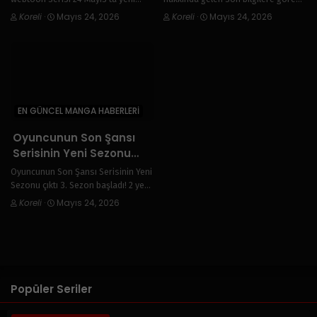
bölümüyle geri dönüyor. Uzun
proje yaz aylarında yayınlanabilir.
Koreli
·
Mayıs 24, 2026
Koreli
·
Mayıs 24, 2026
aradan sonra gelen güncelleme ve
Şu an geliştirme süreci devam
son gelişmeler haberimizde.
ediyor ve resmi çıkış tarihi henüz
netleşmedi.
EN GÜNCEL MANGA HABERLERI
Oyuncunun Son Şansı
Serisinin Yeni Sezonu
çıktı
Oyuncunun Son Şansı Serisinin Yeni
Sezonu çıktı 3. Sezon başladı! 2 yeni
bölüm ile döndü. Nabicix üzerinde
Koreli
·
Mayıs 24, 2026
manga oku, webtoon oku ve
manhwa oku. Son güncellenen
bölümleri, yeni eklenen…
Popüler Seriler