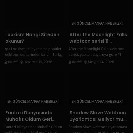
vazgeçilmezleri…
EN GÜNCEL MANGA HABERLERI
Lookism Hangi Siteden
After the Moonlight Falls
okunur?
webtoon serisi 11
Haziran’a kadar ara
<p> Lookism, dünyanın en popüler
After the Moonlight Falls webtoon
verdi. Serinin yayın
webtoon serilerinden biridir. Türkçe
serisi, yapılan duyuruya göre 11
takvimi ve dönüş
olarak Lookism okumak isteyen
Haziran’a kadar ara verdi. Bu süre
Koreli
·
Haziran 16, 2026
Koreli
·
Mayıs 24, 2026
okuyucular güncel bölümlere hızlı
boyunca yeni bölüm
tarihiyle ilgili detaylar
erişim sağlayan güvenilir
yayınlanmayacak. Serinin ne zaman
haberimizde.
platformları tercih etmektedir. </p>
ve nasıl devam edeceğiyle ilgili
<p> Nabicix, düzenli olarak
güncellemeler geldikçe…
güncellenen bölümleri…
EN GÜNCEL MANGA HABERLERI
EN GÜNCEL MANGA HABERLERI
Fantazi Dünyasında
Shadow Slave Webtoon
Muhafız Oldum Geri
Uyarlaması Geliyor mu?
Dönüyor! Yeni Bölümler
Güncel Gelişmeler
Fantazi Dünyasında Muhafız Oldum
Shadow Slave webtoon uyarlaması
24 Mayıs’ta Yayında
webtoon serisi 24 Mayıs’ta yeni
hakkında gelen son bilgilere göre