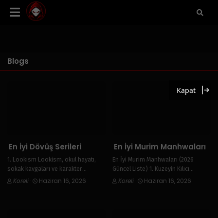
Blogs
Kapat
En İyi Dövüş Serileri
En İyi Murim Manhwaları
1. Lookism Lookism, okul hayatı,
En İyi Murim Manhwaları (2026
sokak kavgaları ve karakter
Güncel Liste) 1. Kuzeyin Kılıcı
gelişimini başarılı şekilde bir araya
Kuzeyin Kılıcı, Murim türünün en çok
Koreli
·
Haziran 16, 2026
Koreli
·
Haziran 16, 2026
getiren popüler bir webtoondur.
sevilen serilerinden biridir. Eşsiz
Özellikle son bölümlerdeki dövüş
çizim tarzı, karanlık atmosferi ve
sahneleri ve güçlü karakterleri
güçlü ana karakteri sayesinde
sayesinde aksiyon severlerin
okuyucuların…