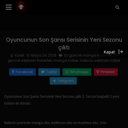
Oyuncunun Son Şansı Serisinin Yeni Sezonu
çıktı
Kapat
Koreli
·
Mayıs 24, 2026
·
En güncel manga haberleri
,
En
güncel webtoon haberleri
,
manga haber
,
nabicix
,
webtoon haber
Facebook
Twitter
WhatsApp
Pinterest
Telegram
Oyuncunun Son Şansı Serisinin Yeni Sezonu çıktı 3. Sezon başladı! 2 yeni
bölüm ile döndü.
Nabicix üzerinde manga oku, webtoon oku ve manhwa oku. Son