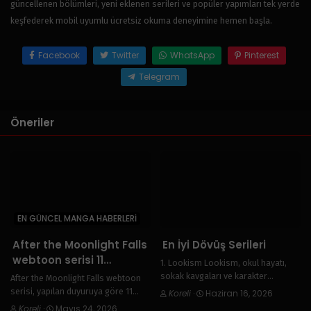
güncellenen bölümleri, yeni eklenen serileri ve popüler yapımları tek yerde
keşfederek mobil uyumlu ücretsiz okuma deneyimine hemen başla.
Facebook
Twitter
WhatsApp
Pinterest
Telegram
Öneriler
EN GÜNCEL MANGA HABERLERI
After the Moonlight Falls
En İyi Dövüş Serileri
webtoon serisi 11
1. Lookism Lookism, okul hayatı,
Haziran’a kadar ara
sokak kavgaları ve karakter
After the Moonlight Falls webtoon
verdi. Serinin yayın
gelişimini başarılı şekilde bir araya
serisi, yapılan duyuruya göre 11
Koreli
·
Haziran 16, 2026
getiren popüler bir webtoondur.
takvimi ve dönüş
Haziran’a kadar ara verdi. Bu süre
Koreli
·
Mayıs 24, 2026