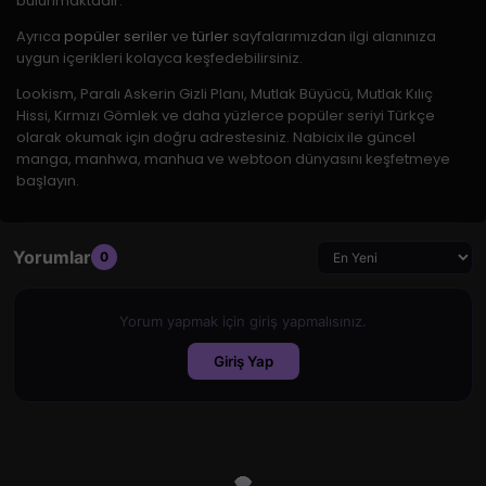
bulunmaktadır.
Ayrıca
popüler seriler
ve
türler
sayfalarımızdan ilgi alanınıza
uygun içerikleri kolayca keşfedebilirsiniz.
Lookism, Paralı Askerin Gizli Planı, Mutlak Büyücü, Mutlak Kılıç
Bu bölümü nasıl buldun?
Hissi, Kırmızı Gömlek ve daha yüzlerce popüler seriyi Türkçe
olarak okumak için doğru adrestesiniz. Nabicix ile güncel
❤️
😂
😢
😡
🤯
manga, manhwa, manhua ve webtoon dünyasını keşfetmeye
Sevdim
Komik
Üzücü
Sinir
Şok
başlayın.
0
0
0
0
0
Yorumlar
0
Yorum yapmak için giriş yapmalısınız.
Giriş Yap