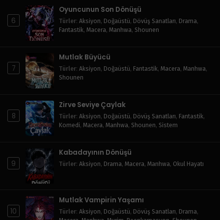
Oyuncunun Son Dönüşü
6
Türler
:
Aksiyon
,
Doğaüstü
,
Dövüş Sanatları
,
Drama
,
Fantastik
,
Macera
,
Manhwa
,
Shounen
Mutlak Büyücü
7
Türler
:
Aksiyon
,
Doğaüstü
,
Fantastik
,
Macera
,
Manhwa
,
Shounen
Zirve Seviye Çaylak
8
Türler
:
Aksiyon
,
Doğaüstü
,
Dövüş Sanatları
,
Fantastik
,
Komedi
,
Macera
,
Manhwa
,
Shounen
,
Sistem
Kabadayının Dönüşü
9
Türler
:
Aksiyon
,
Drama
,
Macera
,
Manhwa
,
Okul Hayatı
Mutlak Vampirin Yaşamı
10
Türler
:
Aksiyon
,
Doğaüstü
,
Dövüş Sanatları
,
Drama
,