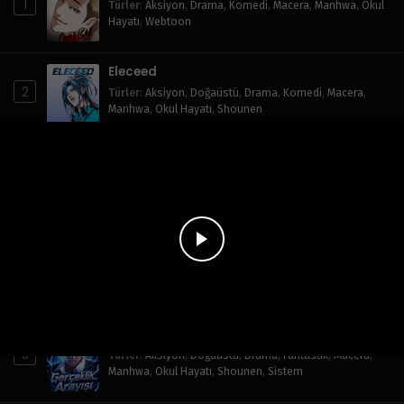
1
Türler
:
Aksiyon
,
Drama
,
Komedi
,
Macera
,
Manhwa
,
Okul
Hayatı
,
Webtoon
Eleceed
2
Türler
:
Aksiyon
,
Doğaüstü
,
Drama
,
Komedi
,
Macera
,
Manhwa
,
Okul Hayatı
,
Shounen
Mutlak Hüküm
3
Mutlak Kılıç Hissi
4
Türler
:
Aksiyon
,
Doğaüstü
,
Dövüş Sanatları
,
Fantastik
,
Macera
,
Manhwa
,
Murim
,
Shounen
Gerçeklik Arayışı
5
Türler
:
Aksiyon
,
Doğaüstü
,
Drama
,
Fantastik
,
Macera
,
Manhwa
,
Okul Hayatı
,
Shounen
,
Sistem