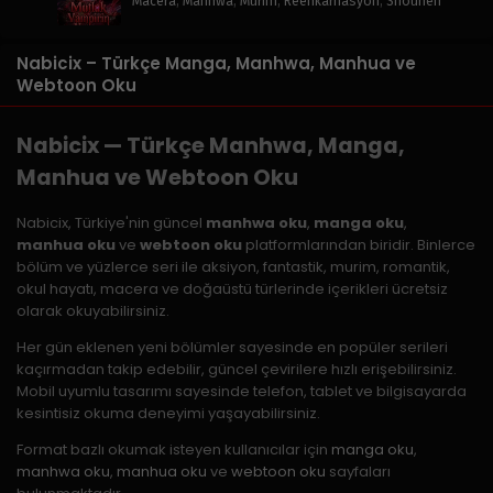
Macera
,
Manhwa
,
Murim
,
Reenkarnasyon
,
Shounen
Nabicix – Türkçe Manga, Manhwa, Manhua ve
Webtoon Oku
Nabicix — Türkçe Manhwa, Manga,
Manhua ve Webtoon Oku
Nabicix, Türkiye'nin güncel
manhwa oku
,
manga oku
,
manhua oku
ve
webtoon oku
platformlarından biridir. Binlerce
bölüm ve yüzlerce seri ile aksiyon, fantastik, murim, romantik,
okul hayatı, macera ve doğaüstü türlerinde içerikleri ücretsiz
olarak okuyabilirsiniz.
Her gün eklenen yeni bölümler sayesinde en popüler serileri
kaçırmadan takip edebilir, güncel çevirilere hızlı erişebilirsiniz.
Mobil uyumlu tasarımı sayesinde telefon, tablet ve bilgisayarda
kesintisiz okuma deneyimi yaşayabilirsiniz.
Format bazlı okumak isteyen kullanıcılar için
manga oku
,
manhwa oku
,
manhua oku
ve
webtoon oku
sayfaları