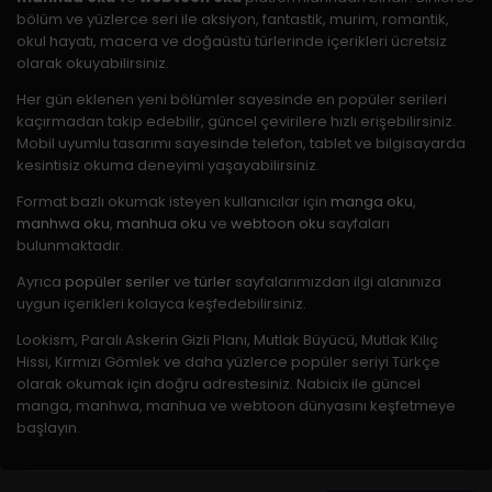
bölüm ve yüzlerce seri ile aksiyon, fantastik, murim, romantik,
okul hayatı, macera ve doğaüstü türlerinde içerikleri ücretsiz
olarak okuyabilirsiniz.
Her gün eklenen yeni bölümler sayesinde en popüler serileri
kaçırmadan takip edebilir, güncel çevirilere hızlı erişebilirsiniz.
Mobil uyumlu tasarımı sayesinde telefon, tablet ve bilgisayarda
kesintisiz okuma deneyimi yaşayabilirsiniz.
Format bazlı okumak isteyen kullanıcılar için
manga oku
,
manhwa oku
,
manhua oku
ve
webtoon oku
sayfaları
bulunmaktadır.
Ayrıca
popüler seriler
ve
türler
sayfalarımızdan ilgi alanınıza
uygun içerikleri kolayca keşfedebilirsiniz.
Lookism, Paralı Askerin Gizli Planı, Mutlak Büyücü, Mutlak Kılıç
Bu bölümü nasıl buldun?
Hissi, Kırmızı Gömlek ve daha yüzlerce popüler seriyi Türkçe
olarak okumak için doğru adrestesiniz. Nabicix ile güncel
❤️
😂
😢
😡
🤯
manga, manhwa, manhua ve webtoon dünyasını keşfetmeye
Sevdim
Komik
Üzücü
Sinir
Şok
başlayın.
0
0
0
0
0