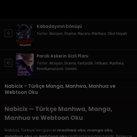
8
Türler
:
Aksiyon
,
Doğaüstü
,
Dövüş Sanatları
,
Fantastik
,
Komedi
,
Macera
,
Manhwa
,
Shounen
,
Sistem
Kabadayının Dönüşü
9
Türler
:
Aksiyon
,
Drama
,
Macera
,
Manhwa
,
Okul Hayatı
Paralı Askerin Gizli Planı
10
Türler
:
Aksiyon
,
Drama
,
Fantastik
,
İntikam
,
Manhwa
,
Reenkarnasyon
,
Seinen
Nabicix – Türkçe Manga, Manhwa, Manhua ve
Webtoon Oku
Nabicix — Türkçe Manhwa, Manga,
Manhua ve Webtoon Oku
Nabicix, Türkiye'nin güncel
manhwa oku
,
manga oku
,
manhua oku
ve
webtoon oku
platformlarından biridir. Binlerce