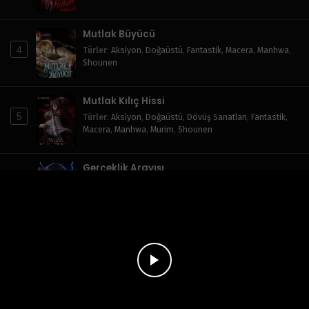
Mutlak Büyücü
4
Türler
:
Aksiyon
,
Doğaüstü
,
Fantastik
,
Macera
,
Manhwa
,
Shounen
Mutlak Kılıç Hissi
5
Türler
:
Aksiyon
,
Doğaüstü
,
Dövüş Sanatları
,
Fantastik
,
Macera
,
Manhwa
,
Murim
,
Shounen
Gerçeklik Arayışı
6
Türler
:
Aksiyon
,
Doğaüstü
,
Drama
,
Fantastik
,
Macera
,
Manhwa
,
Okul Hayatı
,
Shounen
,
Sistem
Oyuncunun Son Dönüşü
7
Türler
:
Aksiyon
,
Doğaüstü
,
Dövüş Sanatları
,
Drama
,
Fantastik
,
Macera
,
Manhwa
,
Shounen
Zirve Seviye Çaylak