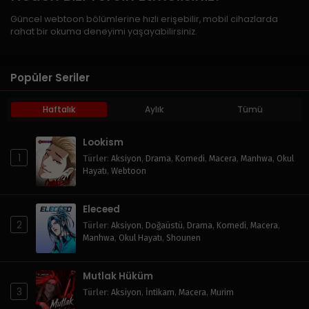
Güncel webtoon bölümlerine hızlı erişebilir, mobil cihazlarda
rahat bir okuma deneyimi yaşayabilirsiniz.
Popüler Seriler
Haftalık
Aylık
Tümü
Lookism
1
Türler
:
Aksiyon
,
Drama
,
Komedi
,
Macera
,
Manhwa
,
Okul
Hayatı
,
Webtoon
Eleceed
2
Türler
:
Aksiyon
,
Doğaüstü
,
Drama
,
Komedi
,
Macera
,
Manhwa
,
Okul Hayatı
,
Shounen
Mutlak Hüküm
3
Türler
:
Aksiyon
,
İntikam
,
Macera
,
Murim