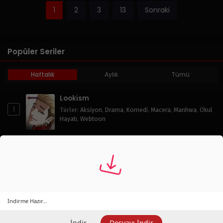
1
2
3
13
Sonraki
Popüler Seriler
Haftalık
Aylık
Tümü
Lookism
1
Türler
:
Aksiyon
,
Drama
,
Komedi
,
Macera
,
Manhwa
,
Okul
Hayatı
,
Webtoon
Eleceed
2
Türler
:
Aksiyon
,
Doğaüstü
,
Drama
,
Komedi
,
Macera
,
Manhwa
,
Okul Hayatı
,
Shounen
Mutlak Hüküm
İndirme Hazır...
3
Türler
:
Aksiyon
,
İntikam
,
Macera
,
Murim
İndir
Dosyayı İndir