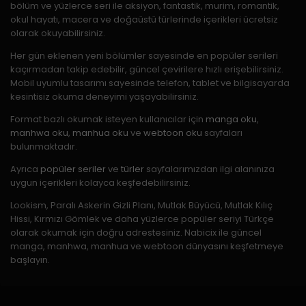
bölüm ve yüzlerce seri ile aksiyon, fantastik, murim, romantik,
okul hayatı, macera ve doğaüstü türlerinde içerikleri ücretsiz
olarak okuyabilirsiniz.
Her gün eklenen yeni bölümler sayesinde en popüler serileri
kaçırmadan takip edebilir, güncel çevirilere hızlı erişebilirsiniz.
Mobil uyumlu tasarımı sayesinde telefon, tablet ve bilgisayarda
kesintisiz okuma deneyimi yaşayabilirsiniz.
Format bazlı okumak isteyen kullanıcılar için
manga oku
,
manhwa oku
,
manhua oku
ve
webtoon oku
sayfaları
bulunmaktadır.
Ayrıca
popüler seriler
ve
türler
sayfalarımızdan ilgi alanınıza
uygun içerikleri kolayca keşfedebilirsiniz.
Lookism, Paralı Askerin Gizli Planı, Mutlak Büyücü, Mutlak Kılıç
Hissi, Kırmızı Gömlek ve daha yüzlerce popüler seriyi Türkçe
olarak okumak için doğru adrestesiniz. Nabicix ile güncel
manga, manhwa, manhua ve webtoon dünyasını keşfetmeye
başlayın.