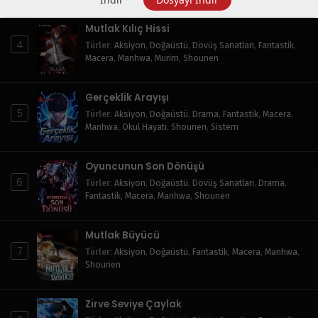
Mutlak Kılıç Hissi
4
Türler
:
Aksiyon
,
Doğaüstü
,
Dövüş Sanatları
,
Fantastik
,
Macera
,
Manhwa
,
Murim
,
Shounen
Gerçeklik Arayışı
5
Türler
:
Aksiyon
,
Doğaüstü
,
Drama
,
Fantastik
,
Macera
,
Manhwa
,
Okul Hayatı
,
Shounen
,
Sistem
Oyuncunun Son Dönüşü
6
Türler
:
Aksiyon
,
Doğaüstü
,
Dövüş Sanatları
,
Drama
,
Fantastik
,
Macera
,
Manhwa
,
Shounen
Mutlak Büyücü
7
Türler
:
Aksiyon
,
Doğaüstü
,
Fantastik
,
Macera
,
Manhwa
,
Shounen
Zirve Seviye Çaylak