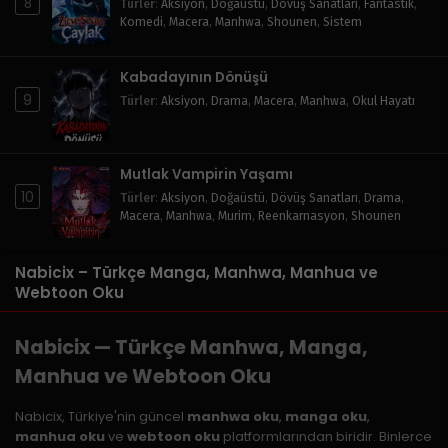
8
Türler
:
Aksiyon
,
Doğaüstü
,
Dövüş Sanatları
,
Fantastik
,
Komedi
,
Macera
,
Manhwa
,
Shounen
,
Sistem
Kabadayının Dönüşü
9
Türler
:
Aksiyon
,
Drama
,
Macera
,
Manhwa
,
Okul Hayatı
Mutlak Vampirin Yaşamı
10
Türler
:
Aksiyon
,
Doğaüstü
,
Dövüş Sanatları
,
Drama
,
Macera
,
Manhwa
,
Murim
,
Reenkarnasyon
,
Shounen
Nabicix – Türkçe Manga, Manhwa, Manhua ve
Webtoon Oku
Nabicix — Türkçe Manhwa, Manga,
Manhua ve Webtoon Oku
Nabicix, Türkiye'nin güncel
manhwa oku
,
manga oku
,
manhua oku
ve
webtoon oku
platformlarından biridir. Binlerce