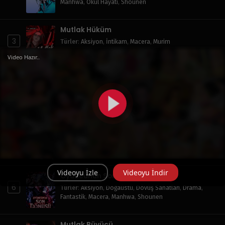
Manhwa
,
Okul Hayatı
,
Shounen
Mutlak Hüküm
3
Türler
:
Aksiyon
,
İntikam
,
Macera
,
Murim
Video Hazır..
Mutlak Kılıç Hissi
4
Türler
:
Aksiyon
,
Doğaüstü
,
Dövüş Sanatları
,
Fantastik
,
Macera
,
Manhwa
,
Murim
,
Shounen
Gerçeklik Arayışı
5
Türler
:
Aksiyon
,
Doğaüstü
,
Drama
,
Fantastik
,
Macera
,
Manhwa
,
Okul Hayatı
,
Shounen
,
Sistem
Videoyu İzle
Videoyu İndir
Oyuncunun Son Dönüşü
6
Türler
:
Aksiyon
,
Doğaüstü
,
Dövüş Sanatları
,
Drama
,
Fantastik
,
Macera
,
Manhwa
,
Shounen
Mutlak Büyücü