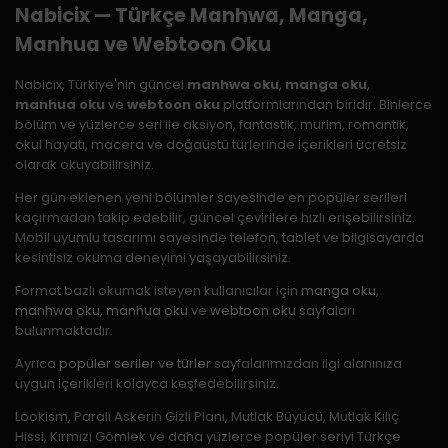
Nabicix — Türkçe Manhwa, Manga,
Manhua ve Webtoon Oku
Nabicix, Türkiye'nin güncel
manhwa oku
,
manga oku
,
manhua oku
ve
webtoon oku
platformlarından biridir. Binlerce
bölüm ve yüzlerce seri ile aksiyon, fantastik, murim, romantik,
okul hayatı, macera ve doğaüstü türlerinde içerikleri ücretsiz
olarak okuyabilirsiniz.
Her gün eklenen yeni bölümler sayesinde en popüler serileri
kaçırmadan takip edebilir, güncel çevirilere hızlı erişebilirsiniz.
Mobil uyumlu tasarımı sayesinde telefon, tablet ve bilgisayarda
kesintisiz okuma deneyimi yaşayabilirsiniz.
Format bazlı okumak isteyen kullanıcılar için
manga oku
,
manhwa oku
,
manhua oku
ve
webtoon oku
sayfaları
bulunmaktadır.
Ayrıca
popüler seriler
ve
türler
sayfalarımızdan ilgi alanınıza
uygun içerikleri kolayca keşfedebilirsiniz.
Lookism, Paralı Askerin Gizli Planı, Mutlak Büyücü, Mutlak Kılıç
Hissi, Kırmızı Gömlek ve daha yüzlerce popüler seriyi Türkçe