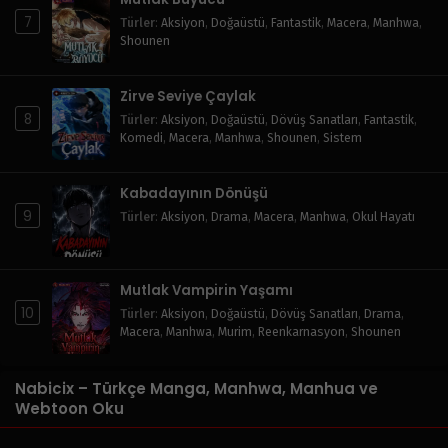
7
Türler
:
Aksiyon
,
Doğaüstü
,
Fantastik
,
Macera
,
Manhwa
,
Shounen
Zirve Seviye Çaylak
8
Türler
:
Aksiyon
,
Doğaüstü
,
Dövüş Sanatları
,
Fantastik
,
Komedi
,
Macera
,
Manhwa
,
Shounen
,
Sistem
Kabadayının Dönüşü
9
Türler
:
Aksiyon
,
Drama
,
Macera
,
Manhwa
,
Okul Hayatı
Mutlak Vampirin Yaşamı
10
Türler
:
Aksiyon
,
Doğaüstü
,
Dövüş Sanatları
,
Drama
,
Macera
,
Manhwa
,
Murim
,
Reenkarnasyon
,
Shounen
Nabicix – Türkçe Manga, Manhwa, Manhua ve
Webtoon Oku