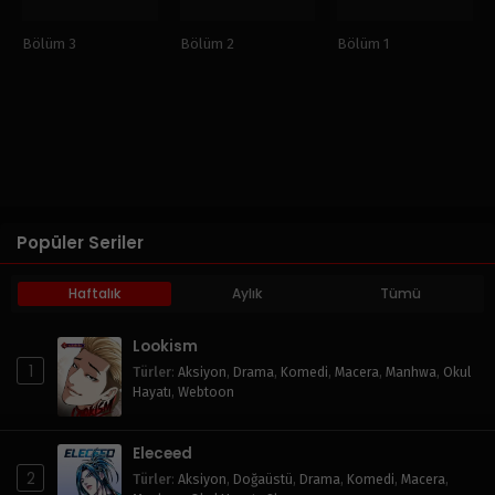
Bölüm 3
Bölüm 2
Bölüm 1
Popüler Seriler
Haftalık
Aylık
Tümü
Lookism
1
Türler
:
Aksiyon
,
Drama
,
Komedi
,
Macera
,
Manhwa
,
Okul
Hayatı
,
Webtoon
Eleceed
2
Türler
:
Aksiyon
,
Doğaüstü
,
Drama
,
Komedi
,
Macera
,