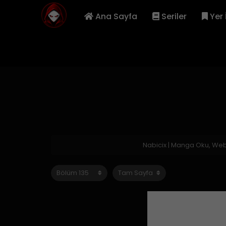
Ana Sayfa
Seriler
Yer 
Nabicix | Manga Oku, We