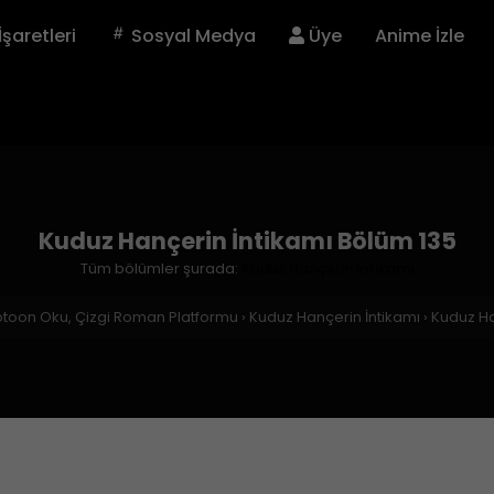
İşaretleri
Sosyal Medya
Üye
Anime İzle
Kuduz Hançerin İntikamı Bölüm 135
Tüm bölümler şurada:
Kuduz Hançerin İntikamı
btoon Oku, Çizgi Roman Platformu
›
Kuduz Hançerin İntikamı
›
Kuduz Ha