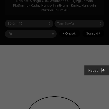
Nabicix | Manga Oku, Webtoon Oku, Çizgi Roman
Platformu
›
Kuduz Hançerin İntikamı
›
Kuduz Hançerin
İntikamı Bölüm 45
Önceki
Sonraki
Kapat